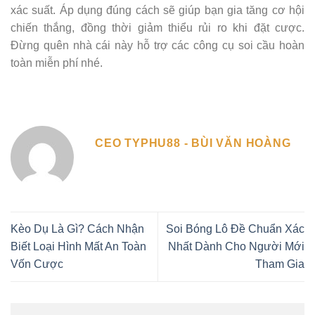
xác suất. Áp dụng đúng cách sẽ giúp bạn gia tăng cơ hội
chiến thắng, đồng thời giảm thiểu rủi ro khi đặt cược.
Đừng quên nhà cái này hỗ trợ các công cụ soi cầu hoàn
toàn miễn phí nhé.
CEO TYPHU88 - BÙI VĂN HOÀNG
Kèo Dụ Là Gì? Cách Nhận
Soi Bóng Lô Đề Chuẩn Xác
Biết Loại Hình Mất An Toàn
Nhất Dành Cho Người Mới
Vốn Cược
Tham Gia