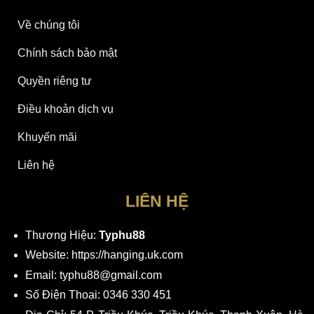
Về chúng tôi
Chính sách bảo mật
Quyền riêng tư
Điều khoản dịch vụ
Khuyến mãi
Liên hệ
LIÊN HỆ
Thương Hiệu:
Typhu88
Website: https://hanging.uk.com
Email:
typhu88@gmail.com
Số Điện Thoại: 0346 330 451