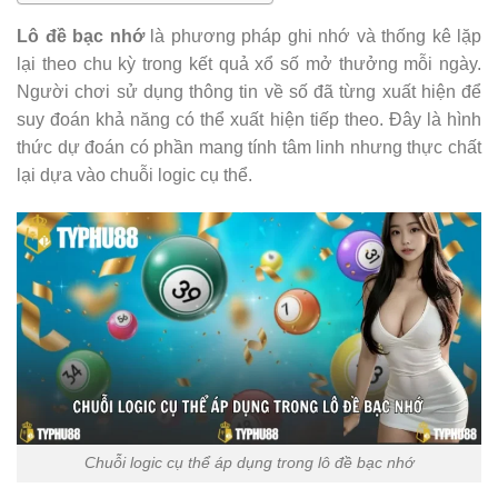
Lô đề bạc nhớ
là phương pháp ghi nhớ và thống kê lặp
lại theo chu kỳ trong kết quả xổ số mở thưởng mỗi ngày.
Người chơi sử dụng thông tin về số đã từng xuất hiện để
suy đoán khả năng có thể xuất hiện tiếp theo. Đây là hình
thức dự đoán có phần mang tính tâm linh nhưng thực chất
lại dựa vào chuỗi logic cụ thể.
Chuỗi logic cụ thể áp dụng trong lô đề bạc nhớ