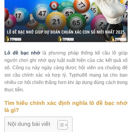
Lô đề bạc nhớ
là phương pháp thống kê cầu lô giúp
người chơi ghi nhớ quy luật xuất hiện của các kết quả xổ
số. Công cụ này ngày càng được hội viên ưa chuộng để
soi cầu chính xác và hợp lý. Typhu88 mang lại cho bạn
nhiều cơ hội chiến thắng hơn khi áp dụng đúng cách trong
thực tiễn.
Tìm hiểu chính xác định nghĩa lô đề bạc nhớ
là gì?
Nội dung bài viết