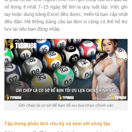
số trong ít nhất 7–15 ngày để tìm ra quy luật lặp. Việc ghi
tay hoặc dùng bảng Excel đều được, miễn là bạn cập nhật
đều đặn. Hệ thống bảng cầu tại đơn vị cũng có thể hỗ trợ
lưu lại nếu bạn đăng nhập.
Ghi chép là cơ sở để bạn tối ưu lựa chọn chính xác
Tập trung phân tích chu kỳ và xem xét vòng lặp