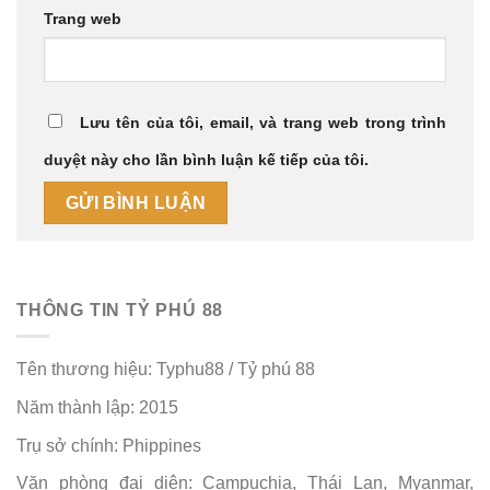
Trang web
Lưu tên của tôi, email, và trang web trong trình
duyệt này cho lần bình luận kế tiếp của tôi.
THÔNG TIN TỶ PHÚ 88
Tên thương hiệu: Typhu88 / Tỷ phú 88
Năm thành lập: 2015
Trụ sở chính: Phippines
Văn phòng đại diện: Campuchia, Thái Lan, Myanmar,