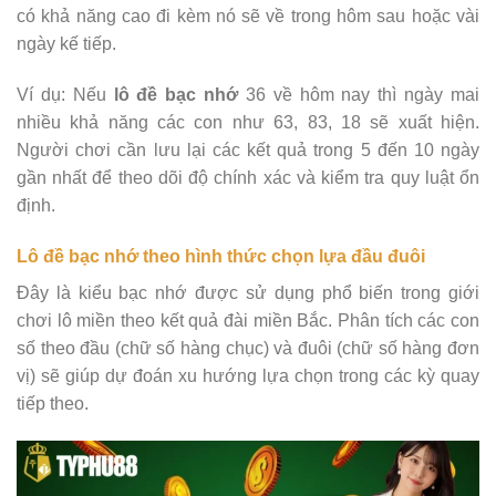
có khả năng cao đi kèm nó sẽ về trong hôm sau hoặc vài
ngày kế tiếp.
Ví dụ: Nếu
lô đề bạc nhớ
36 về hôm nay thì ngày mai
nhiều khả năng các con như 63, 83, 18 sẽ xuất hiện.
Người chơi cần lưu lại các kết quả trong 5 đến 10 ngày
gần nhất để theo dõi độ chính xác và kiểm tra quy luật ổn
định.
Lô đề bạc nhớ theo hình thức chọn lựa đầu đuôi
Đây là kiểu bạc nhớ được sử dụng phổ biến trong giới
chơi lô miền theo kết quả đài miền Bắc. Phân tích các con
số theo đầu (chữ số hàng chục) và đuôi (chữ số hàng đơn
vị) sẽ giúp dự đoán xu hướng lựa chọn trong các kỳ quay
tiếp theo.