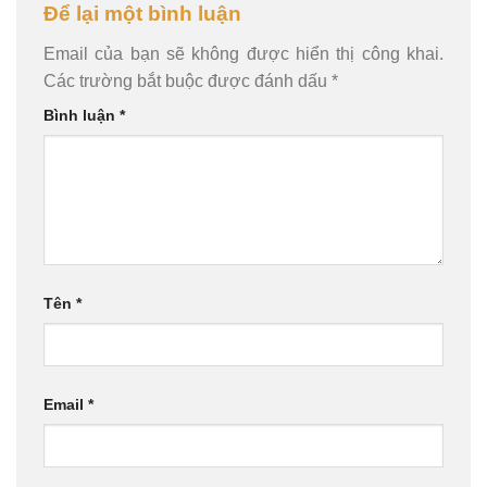
Để lại một bình luận
Email của bạn sẽ không được hiển thị công khai.
Các trường bắt buộc được đánh dấu
*
Bình luận
*
Tên
*
Email
*